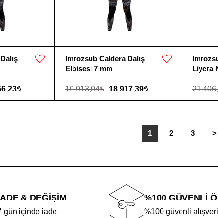
Dalış
İmrozsub Caldera Dalış
İmrozs
Elbisesi 7 mm
Liycra
56,23₺
19.913,04₺
18.917,39₺
21.406
1
2
3
>
İADE & DEĞİŞİM
%100 GÜVENLİ 
7 gün içinde iade
%100 güvenli alışver