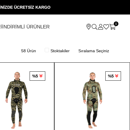
NİZDE ÜCRETSİZ KARGO
50
0
İ
İNDİRİMLİ ÜRÜNLER
58 Ürün
Stoktakiler
%5
%5