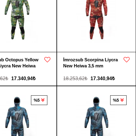
ub Octopus Yellow
İmrozsub Scorpina Liycra
Liycra New Heiwa
New Heiwa 3,5 mm
,62₺
17.340,94₺
18.253,62₺
17.340,94₺
%5
%5