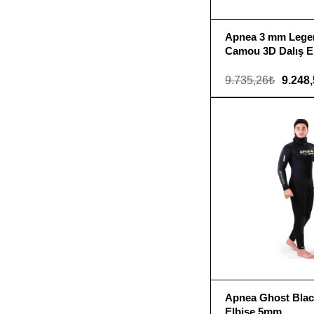
Apnea 3 mm Lege
Camou 3D Dalış El
9.735,26₺
9.248
Apnea Ghost Blac
Elbise 5mm