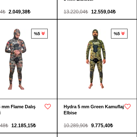
24₺
2.049,38₺
13.220,04₺
12.559,04₺
%5
%5
5 mm Flame Dalış
Hydra 5 mm Green Kamuflaj
i
Elbise
,48₺
12.185,15₺
10.289,90₺
9.775,40₺