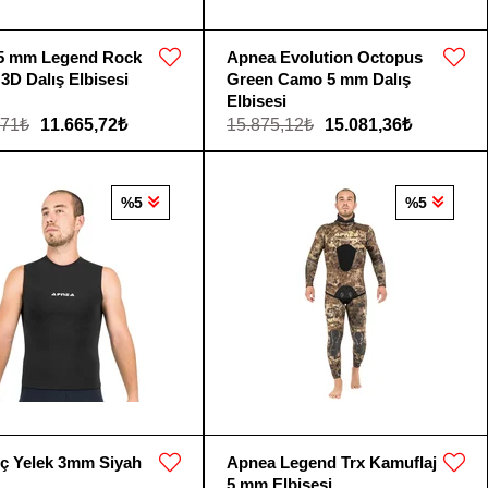
5 mm Legend Rock
Apnea Evolution Octopus
D Dalış Elbisesi
Green Camo 5 mm Dalış
Elbisesi
,71₺
11.665,72₺
15.875,12₺
15.081,36₺
%5
%5
İç Yelek 3mm Siyah
Apnea Legend Trx Kamuflaj
5 mm Elbisesi