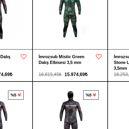
Dalış
İmrozsub Mistic Green
İmrozs
Dalış Elbisesi 3,5 mm
Stone 
3,5mm
74,69₺
16.815,45₺
15.974,69₺
18.253
%5
%5