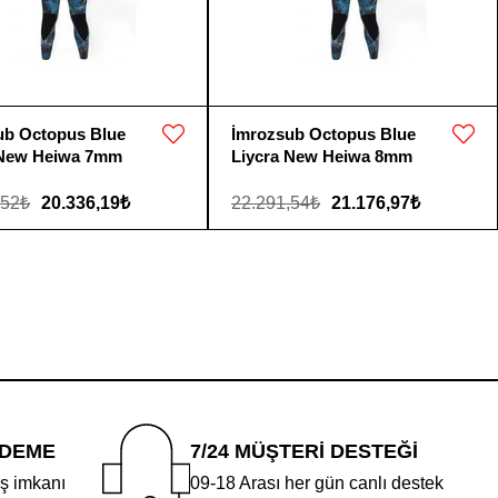
ub Octopus Blue
İmrozsub Octopus Blue
 New Heiwa 7mm
Liycra New Heiwa 8mm
,52₺
20.336,19₺
22.291,54₺
21.176,97₺
ÖDEME
7/24 MÜŞTERİ DESTEĞİ
iş imkanı
09-18 Arası her gün canlı destek