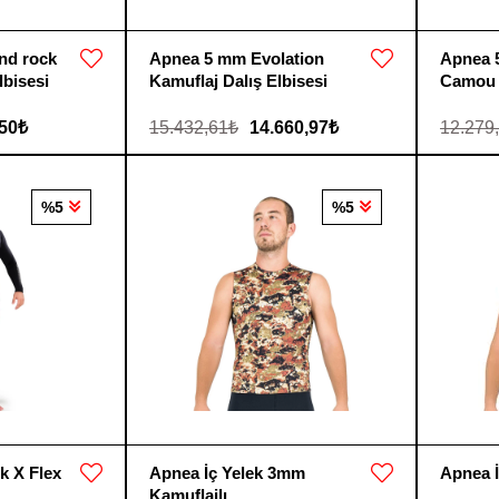
nd rock
Apnea 5 mm Evolation
Apnea 
bisesi
Kamuflaj Dalış Elbisesi
Camou 3
,50₺
15.432,61₺
14.660,97₺
12.279
%5
%5
k X Flex
Apnea İç Yelek 3mm
Apnea 
Kamuflajlı