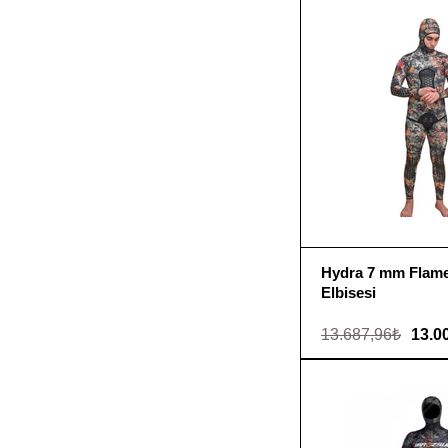
Hydra 7 mm Flame
Elbisesi
13.687,96₺
13.0