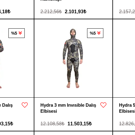
4,18₺
2.212,56₺
2.101,93₺
2.157,
%5
%5
 Dalış
Hydra 3 mm Invısible Dalış
Hydra 
Elbisesi
Elbises
03,15₺
12.108,58₺
11.503,15₺
12.826