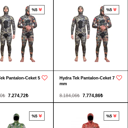
%5
%5
ek Pantalon-Ceket 5
Hydra Tek Pantalon-Ceket 7
mm
60₺
7.274,72₺
8.184,06₺
7.774,86₺
%5
%5