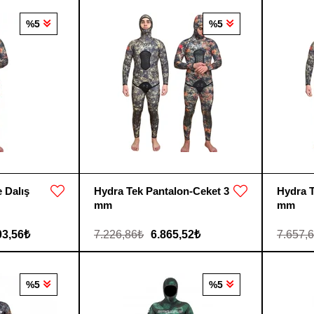
%5
%5
 Dalış
Hydra Tek Pantalon-Ceket 3
Hydra T
mm
mm
03,56₺
7.226,86₺
6.865,52₺
7.657,
%5
%5