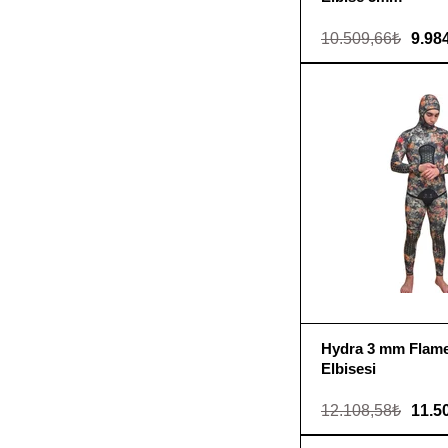
10.509,66₺
9.98
Hydra 3 mm Flame
Elbisesi
12.108,58₺
11.5