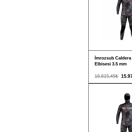
İmrozsub Caldera 
Elbisesi 3.5 mm
16.815,45₺
15.9