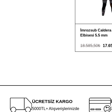
İmrozsub Caldera 
Elbisesi 5.5 mm
18.585,50₺
17.6
ÜCRETSİZ KARGO
5000TL+ Alışverişlerinizde