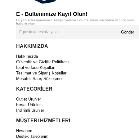
E - Bültenimize Kayıt Olun!
En yeni koleksiyonlarımız, kampanyalarımız ve özel hizmetlerimizden İlk önce senin
haberin olsun!
Gönder
HAKKIMIZDA
Hakkımızda
Güvenlik ve Gizlilik Politikası
İptal ve İade Koşulları
Teslimat ve Sipariş Koşulları
Mesafeli Satış Sözleşmesi
KATEGORİLER
Outlet Ürünler
Fırsat Ürünleri
İndirimli Ürünler
MÜŞTERİ HİZMETLERİ
Hesabım
Destek Taleplerim