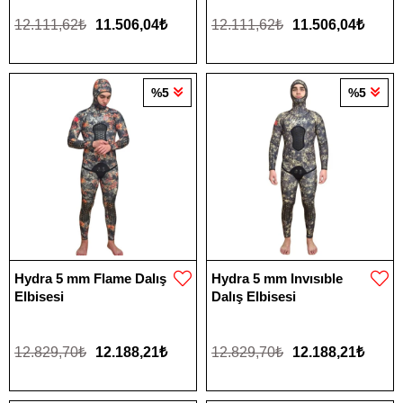
12.111,62₺
11.506,04₺
12.111,62₺
11.506,04₺
%5
%5
Hydra 5 mm Flame Dalış
Hydra 5 mm Invısıble
Elbisesi
Dalış Elbisesi
12.829,70₺
12.188,21₺
12.829,70₺
12.188,21₺