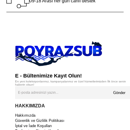
09-18 Arası her gün canlı destek
E - Bültenimize Kayıt Olun!
En yeni koleksiyonlarımız, kampanyalarımız ve özel hizmetlerimizden İlk önce senin
haberin olsun!
Gönder
HAKKIMIZDA
Hakkımızda
Güvenlik ve Gizlilik Politikası
İptal ve İade Koşulları