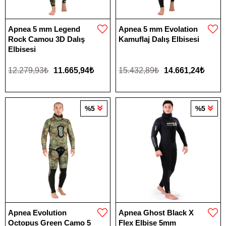
Apnea 5 mm Legend
Apnea 5 mm Evolation
Rock Camou 3D Dalış
Kamuflaj Dalış Elbisesi
Elbisesi
12.279,93₺
11.665,94₺
15.432,89₺
14.661,24₺
%5
%5
Apnea Evolution
Apnea Ghost Black X
Octopus Green Camo 5
Flex Elbise 5mm