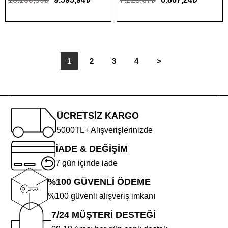
1
2
3
4
>
ÜCRETSİZ KARGO
5000TL+ Alışverişlerinizde
İADE & DEĞİŞİM
7 gün içinde iade
%100 GÜVENLİ ÖDEME
%100 güvenli alışveriş imkanı
7/24 MÜŞTERİ DESTEĞİ