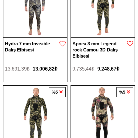
Hydra 7 mm Invısıble
Apnea 3 mm Legend
Dalış Elbisesi
rock Camou 3D Dalış
Elbisesi
13.691,39₺
13.006,82₺
9.735,44₺
9.248,67₺
%5
%5