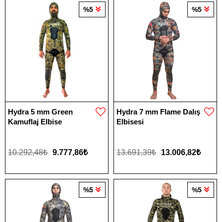
%5
%5
Hydra 5 mm Green
Hydra 7 mm Flame Dalış
Kamuflaj Elbise
Elbisesi
10.292,48₺
9.777,86₺
13.691,39₺
13.006,82₺
%5
%5