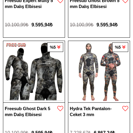
Freesub Expert Multy 5
Freesub Ghost Brown 5
mm Dalış Elbisesi
mm Dalış Elbisesi
10.100,99₺
9.595,94₺
10.100,99₺
9.595,94₺
%5
%5
Freesub Ghost Dark 5
Hydra Tek Pantalon-
mm Dalış Elbisesi
Ceket 3 mm
10.100,99₺
9.595,94₺
7.228,67₺
6.867,24₺