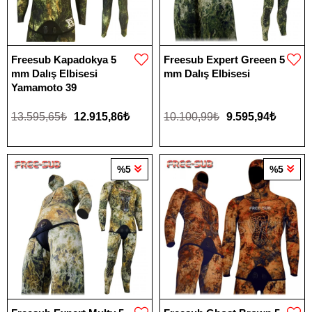
Freesub Kapadokya 5
Freesub Expert Greeen 5
mm Dalış Elbisesi
mm Dalış Elbisesi
Yamamoto 39
13.595,65₺
12.915,86₺
10.100,99₺
9.595,94₺
%5
%5