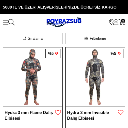
0TL VE ÜZERİ ALIŞVERİŞLERİNİZDE ÜCRETSİZ KARGO
5000T
0
Sıralama
Filtreleme
%5
%5
Hydra 3 mm Flame Dalış
Hydra 3 mm Invısible
Elbisesi
Dalış Elbisesi