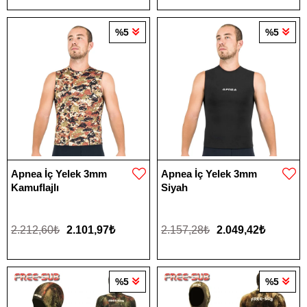
%5
%5
Apnea İç Yelek 3mm
Apnea İç Yelek 3mm
Kamuflajlı
Siyah
2.212,60₺
2.101,97₺
2.157,28₺
2.049,42₺
%5
%5