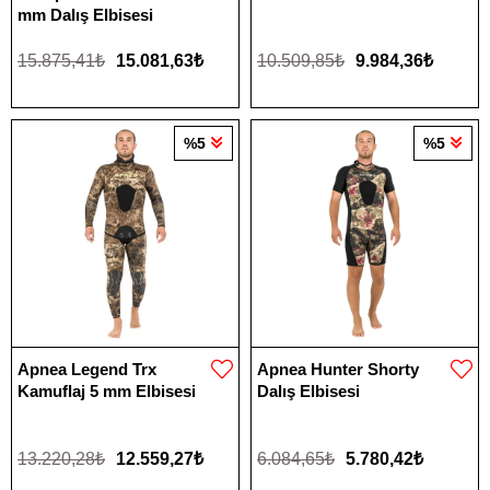
mm Dalış Elbisesi
15.875,41₺
15.081,63₺
10.509,85₺
9.984,36₺
%5
%5
Apnea Legend Trx
Apnea Hunter Shorty
Kamuflaj 5 mm Elbisesi
Dalış Elbisesi
13.220,28₺
12.559,27₺
6.084,65₺
5.780,42₺