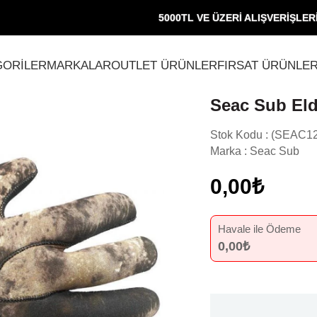
5000TL VE ÜZERİ ALIŞVERİŞLE
GORİLER
MARKALAR
OUTLET ÜRÜNLER
FIRSAT ÜRÜNLER
Seac Sub Eld
Stok Kodu
(SEAC12
Marka
:
Seac Sub
0,00₺
Havale ile Ödeme
0,00₺