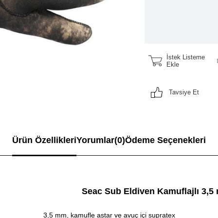
İstek Listeme
Ekle
Tavsiye Et
Ürün Özellikleri
Yorumlar
(0)
Ödeme Seçenekleri
eac Sub Eldiven Kamuflajlı 3,5 
3,5 mm, kamufle astar ve avuç içi supratex