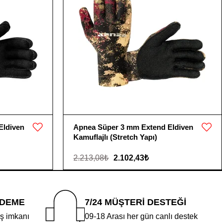
Eldiven
Apnea Süper 3 mm Extend Eldiven
Kamuflajlı (Stretch Yapı)
2.213,08₺
2.102,43₺
ÖDEME
7/24 MÜŞTERİ DESTEĞİ
iş imkanı
09-18 Arası her gün canlı destek