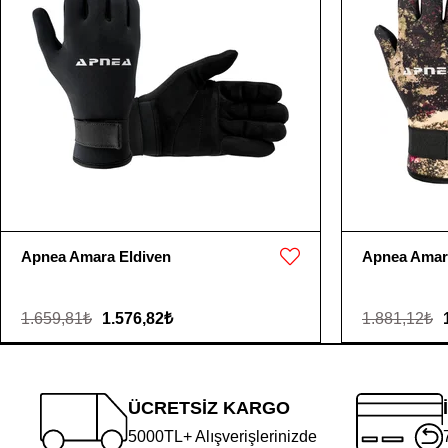
Apnea Amara Eldiven
Apnea Amara
1.659,81₺
1.576,82₺
1.881,12₺
ÜCRETSİZ KARGO
5000TL+ Alışverişlerinizde