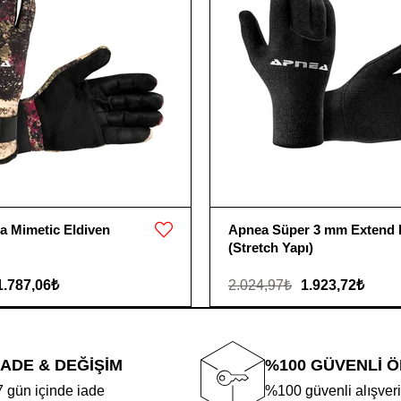
 Mimetic Eldiven
Apnea Süper 3 mm Extend 
(Stretch Yapı)
1.787,06₺
2.024,97₺
1.923,72₺
İADE & DEĞİŞİM
%100 GÜVENLİ 
7 gün içinde iade
%100 güvenli alışver