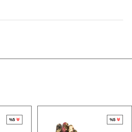
%5
%5