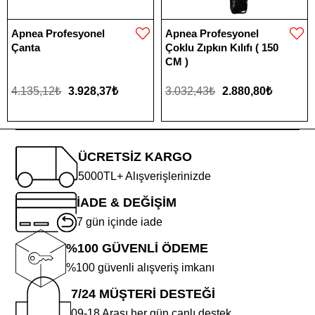
Apnea Profesyonel
Apnea Profesyonel
Çanta
Çoklu Zıpkın Kılıfı ( 150
CM )
4.135,12₺
3.928,37₺
3.032,43₺
2.880,80₺
ÜCRETSİZ KARGO
5000TL+ Alışverişlerinizde
İADE & DEĞİŞİM
7 gün içinde iade
%100 GÜVENLİ ÖDEME
%100 güvenli alışveriş imkanı
7/24 MÜŞTERİ DESTEĞİ
09-18 Arası her gün canlı destek