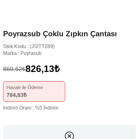
Poyrazsub Çoklu Zıpkın Çantası
Stok Kodu
(JSlTT289)
Marka
:
Poyrasub
826,13₺
869,62₺
Havale ile Ödeme
784,83₺
İndirim Oranı
:
%
5
İndirim