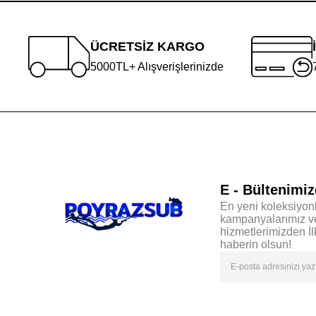
ÜCRETSİZ KARGO
5000TL+ Alışverişlerinizde
E - Bültenimiz
En yeni koleksiyonl
kampanyalarımız v
hizmetlerimizden İ
haberin olsun!