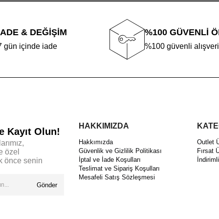
İADE & DEĞİŞİM
%100 GÜVENLİ 
7 gün içinde iade
%100 güvenli alışver
HAKKIMIZDA
KATE
e Kayıt Olun!
Hakkımızda
Outlet 
arımız,
Güvenlik ve Gizlilik Politikası
Fırsat Ü
e özel
İptal ve İade Koşulları
İndiriml
lk önce senin
Teslimat ve Sipariş Koşulları
Mesafeli Satış Sözleşmesi
Gönder