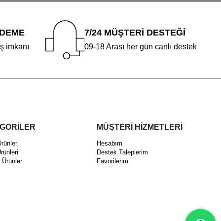
ÖDEME
7/24 MÜŞTERİ DESTEĞİ
iş imkanı
09-18 Arası her gün canlı destek
GORİLER
MÜŞTERİ HİZMETLERİ
Ürünler
Hesabım
rünleri
Destek Taleplerim
i Ürünler
Favorilerim