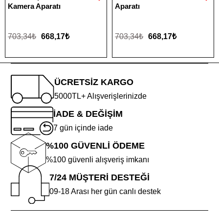
Kamera Aparatı
Aparatı
703,34₺
668,17₺
703,34₺
668,17₺
ÜCRETSİZ KARGO
5000TL+ Alışverişlerinizde
İADE & DEĞİŞİM
7 gün içinde iade
%100 GÜVENLİ ÖDEME
%100 güvenli alışveriş imkanı
7/24 MÜŞTERİ DESTEĞİ
09-18 Arası her gün canlı destek