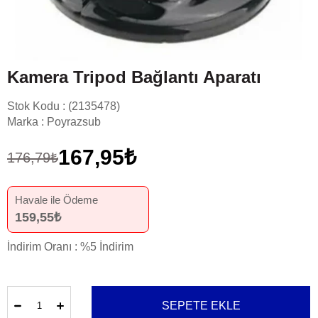
Kamera Tripod Bağlantı Aparatı
Stok Kodu
(2135478)
Marka
:
Poyrazsub
167,95₺
176,79₺
Havale ile Ödeme
159,55₺
İndirim Oranı
:
%
5
İndirim