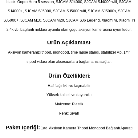
black, Gopro Hero 5 session, SJCAM SJ4000, SJCAM SJ4000 wifi, SJCAM
SJ4000+, SJCAM SJ5000, SJCAM SJ5000 wifi, SJCAM SJ5000x, SJCAM
SJ5000+, SJCAM M10, SJCAM M20, SJCAM SJ6 Legend, Xiaomi yi, Xiaomi Yi
2 4k vb. bağlantı noktası uyumlu olan çogu aksiyon kamerasına uyumludur.
Ürün Açıklaması
:
Aksiyon kameranızı tripod, monopod, time lapse standı, stabilizer v.b. 1/4"
tripod vidası olan aksesuarlara bağlamanızı sağlar.
Ürün Özellikleri
:
Hafif ağırlıklı ve taşınabilir
Yüksek kaliteli ve dayanıklı
Malzeme: Plastik
Renk: Siyah
Paket İçeriği:
1ad. Aksiyon Kamera Tripod Monopod Bağlantı Aparatı