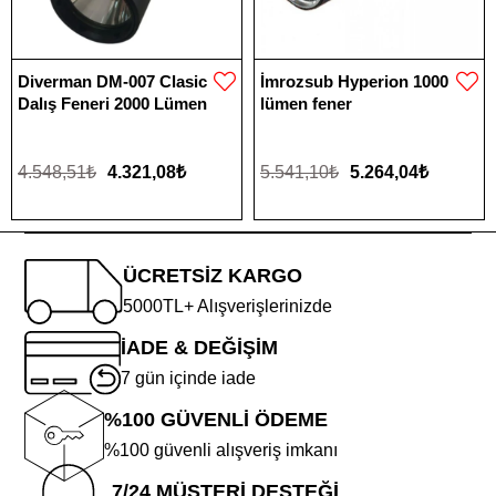
Diverman DM-007 Clasic
İmrozsub Hyperion 1000
Dalış Feneri 2000 Lümen
lümen fener
4.548,51₺
4.321,08₺
5.541,10₺
5.264,04₺
ÜCRETSİZ KARGO
5000TL+ Alışverişlerinizde
İADE & DEĞİŞİM
7 gün içinde iade
%100 GÜVENLİ ÖDEME
%100 güvenli alışveriş imkanı
7/24 MÜŞTERİ DESTEĞİ