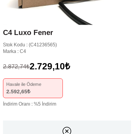
C4 Luxo Fener
Stok Kodu
(C41236565)
Marka
:
C4
2.729,10₺
2.872,74₺
Havale ile Ödeme
2.592,65₺
İndirim Oranı
:
%
5
İndirim