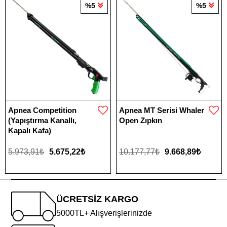
%5
%5
Apnea Competition
Apnea MT Serisi Whaler
(Yapıştırma Kanallı,
Open Zıpkın
Kapalı Kafa)
5.973,91₺
5.675,22₺
10.177,77₺
9.668,89₺
ÜCRETSİZ KARGO
5000TL+ Alışverişlerinizde