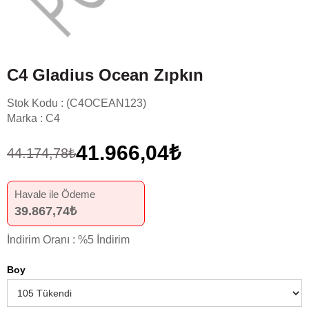
C4 Gladius Ocean Zıpkın
Stok Kodu
(C4OCEAN123)
Marka
:
C4
41.966,04₺
44.174,78₺
Havale ile Ödeme
39.867,74₺
İndirim Oranı
:
%
5
İndirim
Boy