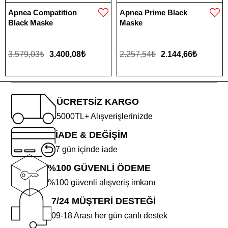
Apnea Compatition
Apnea Prime Black
Black Maske
Maske
3.579,03₺
3.400,08₺
2.257,54₺
2.144,66₺
ÜCRETSİZ KARGO
5000TL+ Alışverişlerinizde
İADE & DEĞİŞİM
7 gün içinde iade
%100 GÜVENLİ ÖDEME
%100 güvenli alışveriş imkanı
7/24 MÜŞTERİ DESTEĞİ
09-18 Arası her gün canlı destek