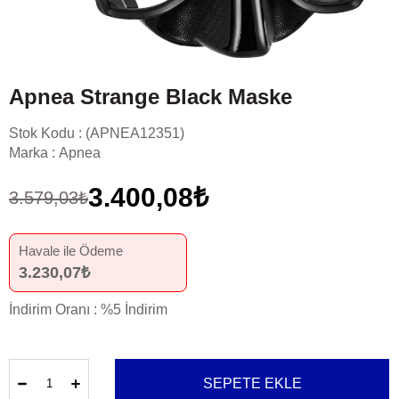
Apnea Strange Black Maske
Stok Kodu
(APNEA12351)
Marka
:
Apnea
3.400,08₺
3.579,03₺
Havale ile Ödeme
3.230,07₺
İndirim Oranı
:
%
5
İndirim