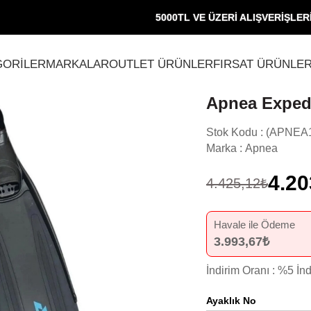
5000TL VE ÜZERİ ALIŞVERİŞLE
GORİLER
MARKALAR
OUTLET ÜRÜNLER
FIRSAT ÜRÜNLER
Apnea Expedi
Stok Kodu
(APNEA1
Marka
:
Apnea
4.20
4.425,12₺
Havale ile Ödeme
3.993,67₺
İndirim Oranı
:
%
5
İnd
Ayaklık No