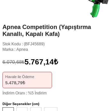
Apnea Competition (Yapıştırma
Kanallı, Kapalı Kafa)
Stok Kodu
(BFJ45689)
Marka
:
Apnea
5.767,14₺
6.070,68₺
Havale ile Ödeme
5.478,79₺
İndirim Oranı
:
%
5
İndirim
Diğer Seçenekler (cm)