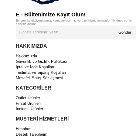
E - Bültenimize Kayıt Olun!
En yeni koleksiyonlarımız, kampanyalarımız ve özel hizmetlerimizden İlk önce senin
haberin olsun!
Gönder
HAKKIMIZDA
Hakkımızda
Güvenlik ve Gizlilik Politikası
İptal ve İade Koşulları
Teslimat ve Sipariş Koşulları
Mesafeli Satış Sözleşmesi
KATEGORİLER
Outlet Ürünler
Fırsat Ürünleri
İndirimli Ürünler
MÜŞTERİ HİZMETLERİ
Hesabım
Destek Taleplerim