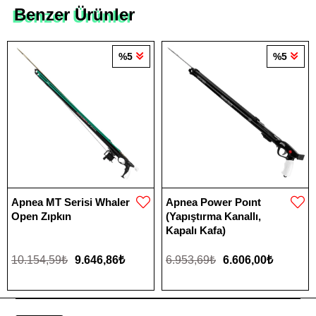
Benzer Ürünler
%5
%5
Apnea MT Serisi Whaler
Apnea Power Poınt
Open Zıpkın
(Yapıştırma Kanallı,
Kapalı Kafa)
10.154,59₺
9.646,86₺
6.953,69₺
6.606,00₺