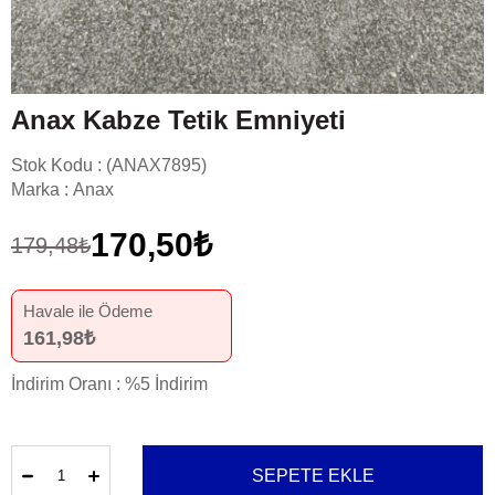
Anax Kabze Tetik Emniyeti
Stok Kodu
(ANAX7895)
Marka
:
Anax
170,50₺
179,48₺
Havale ile Ödeme
161,98₺
İndirim Oranı
:
%
5
İndirim