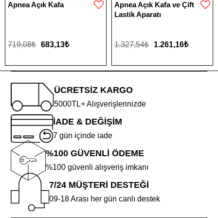
Apnea Açık Kafa
Apnea Açık Kafa ve Çift
Lastik Aparatı
719,08₺
683,13₺
1.327,54₺
1.261,16₺
ÜCRETSİZ KARGO
5000TL+ Alışverişlerinizde
İADE & DEĞİŞİM
7 gün içinde iade
%100 GÜVENLİ ÖDEME
%100 güvenli alışveriş imkanı
7/24 MÜŞTERİ DESTEĞİ
09-18 Arası her gün canlı destek