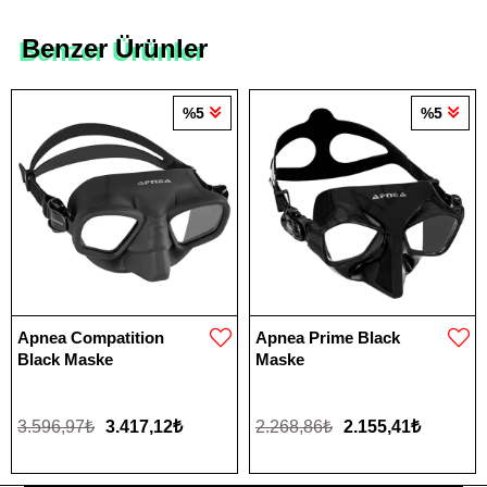
Benzer Ürünler
%5
%5
Apnea Compatition
Apnea Prime Black
Black Maske
Maske
3.596,97₺
3.417,12₺
2.268,86₺
2.155,41₺