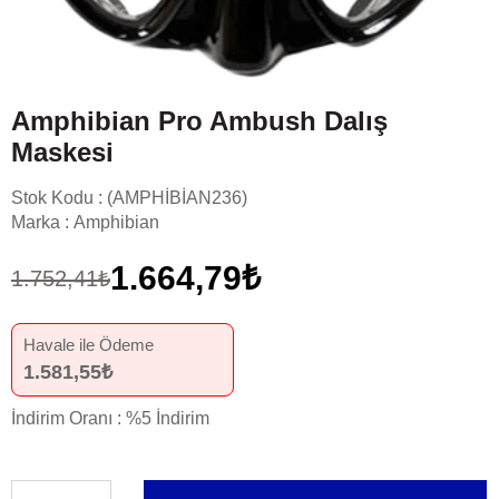
Amphibian Pro Ambush Dalış
Maskesi
Stok Kodu
(AMPHİBİAN236)
Marka
:
Amphibian
1.664,79₺
1.752,41₺
Havale ile Ödeme
1.581,55₺
İndirim Oranı
:
%
5
İndirim